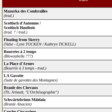
Mazurka des Combrailles
(trad.)
Scottisch d'Automne /
Scottisch Hautbois
(trad. ? / trad.)
Floating from Skerry
(Valse - Lynn TOCKEN / Kathryn TICKELL)
Bourrées à 2 temps
(Blowzabella ???)
La Place d'Armes
(Bourrée à 3 temps - trad.)
LA Gavotte
(Suite de gavottes des Montagnes)
Branle des Chevaux
(Th. Arbault, "L'Orchésographie")
Schwärtzbrünn Mäidala
(Branle Alsacien)
Cercles Circassiens