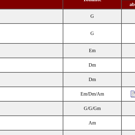
ab
G
G
Em
Dm
Dm
Em/Dm/Am
G/G/Gm
Am